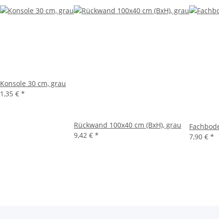
Konsole 30 cm, grau
1,35 €
*
Rückwand 100x40 cm (BxH), grau
Fachbode
9,42 €
*
7,90 €
*