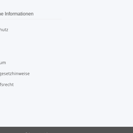
he Informationen
hutz
sum
egesetzhinweise
fsrecht