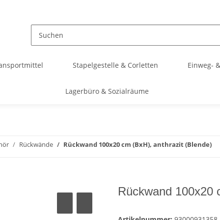
ransportmittel
Stapelgestelle & Corletten
Einweg- &
Lagerbüro & Sozialräume
hör
Rückwände
Rückwand 100x20 cm (BxH), anthrazit (Blende)
Rückwand 100x20 cm
Artikelnummer:
93000931358