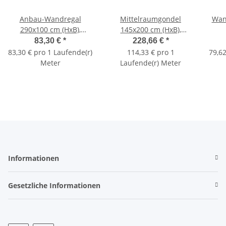
Anbau-Wandregal
Mittelraumgondel
Wan
290x100 cm (HxB),
145x200 cm (HxB),
Lochblechrückwand,
Lochrückwand, grau
Lo
83,30 €
*
228,66 €
*
grau
83,30 € pro 1 Laufende(r)
114,33 € pro 1
79,62
Meter
Laufende(r) Meter
Informationen
Gesetzliche Informationen