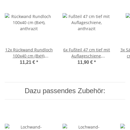
12x
Rückwand Rundloch
6x
Fußteil 47 cm tief mit
3x
S
100x40 cm (BxH),
Auflageschiene,
c
anthrazit
anthrazit
11,21 €
*
11,90 €
*
Dazu passendes Zubehör: