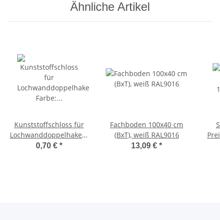
Ähnliche Artikel
Kunststoffschloss für
Fachboden 100x40 cm
S
Lochwanddoppelhaken,
(BxT), weiß RAL9016
Pre
Farbe: weiß
(LxH
0,70 €
*
13,09 €
*